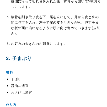
縁側に沿って切れ目を入れた後、背骨から開いて5枚おろ
しにします。
腹骨を削ぎ取り皮を下、尾を左にして、尾から皮と身の
間に包丁を入れ、左手で尾の皮を引きながら、包丁をま
な板の面に沿わせるように頭に向け進めていきます(皮引
き)。
お好みの大きさのお刺身にします。
2. 子まぶり
材料
子(卵)
醤油…適宜
わさび…適宜
作り方