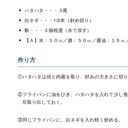
ハタハタ・・・３尾
白ネギ・・・1/2本（斜め切り）
麩・・・３個程度（水で戻す）
【Ａ】水：５０㏄／酒：５０㏄／醤油：１５㏄
作り方
①ハタハタは頭と内蔵を取り、好みの大きさに切
②フライパンに油をひき、ハタハタを入れて少し
旦取り出しておく。
③同じフライパンに、白ネギを入れ軽く炒める。